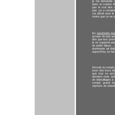
je me demande d'o
dans la cuisine d
pas le vrai titre 
pas. ça a certai
cet attrait pour le
moins que ce ne 
les
stockholm mo
groupe de pop qui
dire que leur prem
je ne supporte pa
de petits bijoux..
dominante ait dia
aujourd'hui, en fait
j'écoute la compil
avec des trucs él
que tout ce qu'
derniers mois. en
de bidouillages à
compil, grand b
reprises de slowdi